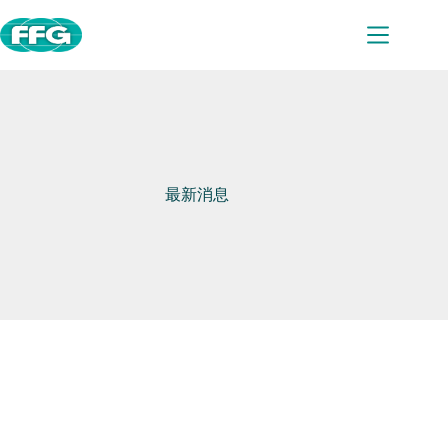
跳
至
主
要
內
容
最新消息