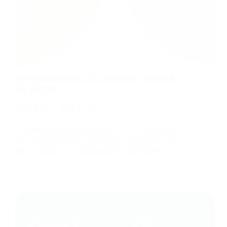
賀 友嘉集團獲得第2屆工具機產業「節能標章」
3金5銀佳績
得獎肯定
2024-12-26
工具機領導廠商友嘉集團宣布，其8項產品在台
灣工具機暨零組件公會舉辦的「節能標章」評
鑑中，榮獲三金五銀節能標章，除代表對公…