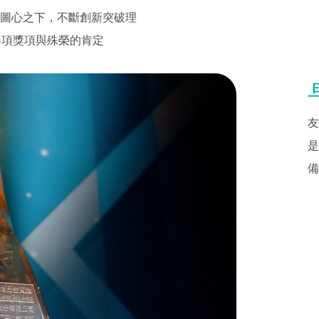
圖心之下，不斷創新突破理
各項獎項與殊榮的肯定
友
是
備