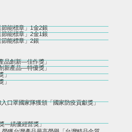
節能標章」1金2銀
節能標章」2金1銀
業節能標章」2銀
產品創新—佳作獎」
創新產品—特優獎」
獎」
獎」
團加入口罩國家隊獲頒「國家防疫貢獻獎」
質獎—績優經營獎」
機，榮獲台灣產品最高榮譽「台灣精品金質