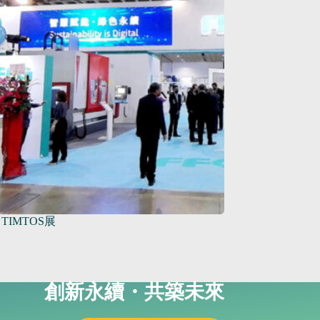
 TIMTOS展
創新永續・共築未來