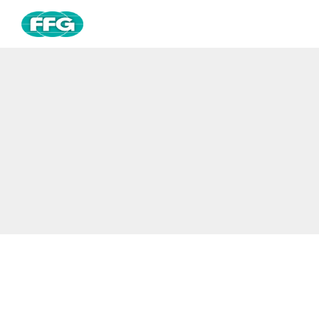
跳
至
主
要
內
容